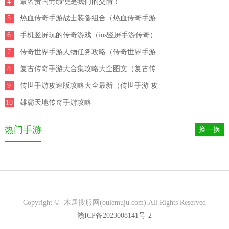
4
法宝搭配攻略图）
最名贵的劳绩便是我们的交情！
5
热血传奇手游战士装备组合（热血传奇手游
6
战士装备组合图）
手机竖屏玩的传奇游戏（ios竖屏手游传奇）
7
传奇世界手游人物任务攻略（传奇世界手游
8
人物任务攻略图）
复古传奇手游大合集攻略大全图文（复古传
9
奇手游大合集攻略大全图文版）
传世手游攻速版攻略大全最新（传世手游 攻
10
略）
雄霸天地传奇手游攻略
热门手游
换一换
Copyright © 木居搜服网(oulemuju.com).All Rights Reserved
赣ICP备2023008141号-2