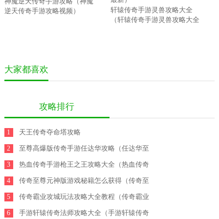
神魔逆天传奇手游攻略（神魔
轩辕传奇手游灵兽攻略大全
逆天传奇手游攻略视频）
（轩辕传奇手游灵兽攻略大全
最新）
大家都喜欢
攻略排行
1
天王传奇夺命塔攻略
2
至尊高爆版传奇手游任达华攻略（任达华至
3
尊传奇手游官方下载）
热血传奇手游枪王之王攻略大全（热血传奇
4
手游枪王之王攻略大全图文）
传奇至尊元神版游戏秘籍怎么获得（传奇至
5
尊元神版游戏秘籍怎么获得视频）
传奇霸业攻城玩法攻略大全教程（传奇霸业
6
攻城玩法攻略大全教程视频）
手游轩辕传奇法师攻略大全（手游轩辕传奇