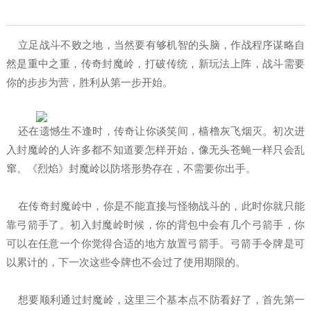
立足战斗不败之地，当然要有够机智的头脑，作战程序谋略自
然是重中之重，传奇封魔岭，打破传统，新玩法上阵，战斗需要
你的步步为营，胜利从第一步开始。
还在遗憾生不逢时，传奇让你谈笑间，樯橹灰飞烟灭。初次进
入封魔岭的人许多都不知道要怎样开始，像无头苍蝇一样只会乱
窜。《烈焰》封魔岭以防塔形势存在，不需要你出手。
在传奇封魔岭中，你是不能直接与怪物战斗的，此时你就只能
靠弓箭手了。初入封魔岭时候，你的背包中会有几个弓箭手，你
可以在任意一个你觉得合适的地方放置弓箭手。弓箭手令牌是可
以累计的，下一次这些令牌也不会过了使用期限的。
想要顺利通过封魔岭，这里三个基本点不防看好了，首先第一