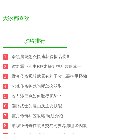
大家都喜欢
攻略排行
1
暗黑屠龙怎么快速获得极品装备
2
传奇霸业小中R攻击提升技巧攻略其一
3
微变传奇私服武器有利于攻击高护甲怪物
4
化魂传奇神龙咆哮怎么获取
5
攻占沙巴克如何取得优势？
6
选择战士的理由及主要技能
7
蓝月传奇斗笠攻略 玩法介绍
8
单职业传奇在装备交易时要考虑哪些因素