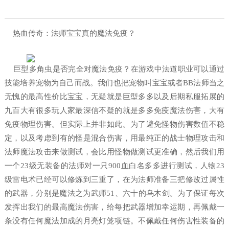
热血传奇：法师宝宝真的魔法免疫？
巨型多角虫是否完全对魔法免疫？在游戏中法道职业可以通过
技能培养宠物为自己而战。我们也把宠物叫宝宝或者BB法师当之
无愧的最高性价比宝宝，无疑就是巨型多多以及后期私服拓展的
九百大有很多玩人家最深信不疑的就是多多免疫魔法伤害，大有
免疫物理伤害。但实际上并非如此。为了避免怪物伤害数值不稳
定，以及考虑到有的怪是混合伤害，用最纯正的战士物理攻击和
法师魔法攻击来做测试，会比用怪物做测试更准确，然后我们用
一个23级无装备的法师对一只900血白名多多进行测试，人物23
级雷电术已经可以修炼到三重了，在为法师准备三把修改过属性
的武器，分别是魔法之为武师51、六十的乌木剑。为了保证每次
发挥出我们的最高魔法伤害，给每把武器增加幸运期，再佩戴一
条没有任何魔法加成的月亮灯笼项链。不佩戴任何伤害性装备的