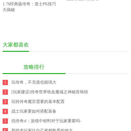
1.76经典版传奇：道士PK技巧
大揭秘
大家都喜欢
攻略排行
1
玩传奇，不充值也能强大
2
[玩家建议]传奇世界铁血魔城之神秘首饰猜
3
想
玩转传奇魔宫需要的基本配置
4
战士玩家要如何搭配装备
5
找传奇sf：游戏中材料对于玩家重要吗-
6
那些老玩家比自己家都熟悉的地方