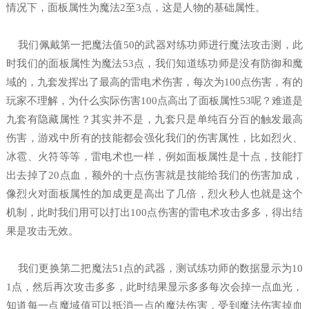
情况下，面板属性为魔法2至3点，这是人物的基础属性。
我们佩戴第一把魔法值50的武器对练功师进行魔法攻击测，此
时我们的面板属性为魔法53点，我们知道练功师是没有防御和魔
域的，九套发挥出了最高的雷电术伤害，每次为100点伤害，有的
玩家不理解，为什么实际伤害100点高出了面板属性53呢？难道是
九套有隐藏属性？其实并不是，九套只是单纯百分百的触发最高
伤害，游戏中所有的技能都会强化我们的伤害属性，比如烈火、
冰雹、火符等等，雷电术也一样，例如面板属性是十点，技能打
出去掉了20点血，额外的十点伤害就是技能给我们的伤害加成，
像烈火对面板属性的加成更是高出了几倍，烈火秒人也就是这个
机制，此时我们用可以打出100点伤害的雷电术攻击多多，得出结
果是攻击无效。
我们更换第二把魔法51点的武器，测试练功师的数据显示为10
1点，然后再次攻击多多，此时结果显示多多每次会掉一点血光，
知道每一点魔域值可以抵消一点的魔法伤害，受到魔法伤害掉血