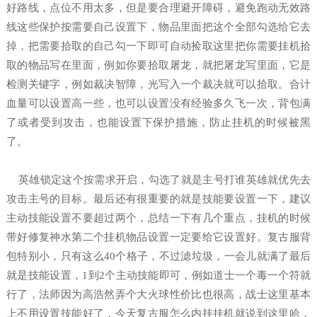
好路线，点位不用太多，但是要合理避开障碍，避免跑动无效路
线这些保护按需要自己设置下，物品里面把这个全部勾选给它去
掉，把需要拾取的自己勾一下即可自动捡取这里把你需要挂机拾
取的物品写在里面，例如你要拾取屠龙，就把屠龙写里面，它是
检测关键字，例如裁决智障，光写入一个裁决就可以拾取。合计
血量可以设置高一些，也可以设置没有经验多久飞一次，背包满
了或者受到攻击，也能设置下保护措施，防止挂机的时候被黑
了。
英雄锁定这个按需求开启，勾选了就是主号打谁英雄就优先去
攻击主号的目标。最后还有很重要的就是技能要设置一下，建议
主动技能设置不要超过两个，总结一下有几个重点，挂机的时候
带好修复神水第二个挂机物品设置一定要给它设置好。复古服背
包特别小，只有这么40个格子，不过滤垃圾，一会儿就满了最后
就是技能设置，1到2个主动技能即可，例如道士一个毒一个符就
行了，法师因为高浩然弄个大火球性价比也很高，战士这里基本
上不用设置技能好了，今天复古服怎么内挂挂机就说到这里哈，