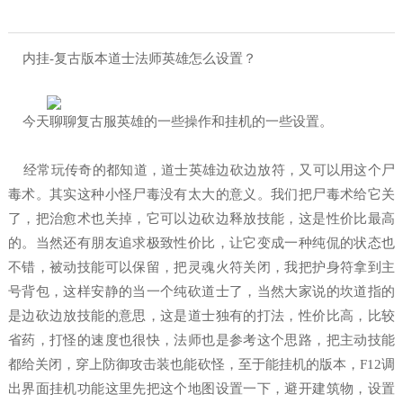
内挂-复古版本道士法师英雄怎么设置？
今天聊聊复古服英雄的一些操作和挂机的一些设置。
经常玩传奇的都知道，道士英雄边砍边放符，又可以用这个尸
毒术。其实这种小怪尸毒没有太大的意义。我们把尸毒术给它关
了，把治愈术也关掉，它可以边砍边释放技能，这是性价比最高
的。当然还有朋友追求极致性价比，让它变成一种纯侃的状态也
不错，被动技能可以保留，把灵魂火符关闭，我把护身符拿到主
号背包，这样安静的当一个纯砍道士了，当然大家说的坎道指的
是边砍边放技能的意思，这是道士独有的打法，性价比高，比较
省药，打怪的速度也很快，法师也是参考这个思路，把主动技能
都给关闭，穿上防御攻击装也能砍怪，至于能挂机的版本，F12调
出界面挂机功能这里先把这个地图设置一下，避开建筑物，设置