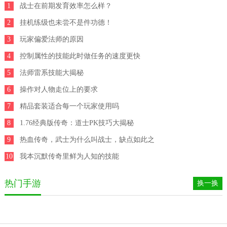
1
战士在前期发育效率怎么样？
2
挂机练级也未尝不是件功德！
3
玩家偏爱法师的原因
4
控制属性的技能此时做任务的速度更快
5
法师雷系技能大揭秘
6
操作对人物走位上的要求
7
精品套装适合每一个玩家使用吗
8
1.76经典版传奇：道士PK技巧大揭秘
9
热血传奇，武士为什么叫战士，缺点如此之
10
多，为何还有这么多人玩
我本沉默传奇里鲜为人知的技能
热门手游
换一换